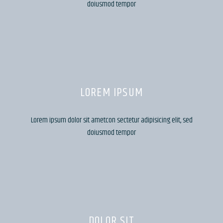
doiusmod tempor
LOREM IPSUM
Lorem ipsum dolor sit ametcon sectetur adipisicing elit, sed
doiusmod tempor
DOLOR SIT